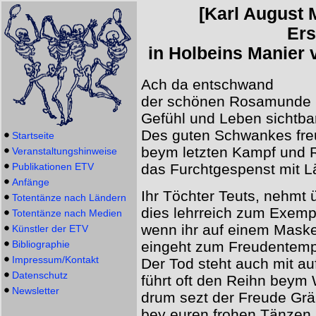
[Karl August 
Er
in Holbeins Manier 
Ach da entschwand
der schönen Rosamunde
Gefühl und Leben sichtbar
Des guten Schwankes freu
Startseite
beym letzten Kampf und 
Veranstaltungshinweise
Publikationen ETV
das Furchtgespenst mit L
Anfänge
Ihr Töchter Teuts, nehmt ü
Totentänze nach Ländern
dies lehrreich zum Exemp
Totentänze nach Medien
wenn ihr auf einem Maske
Künstler der ETV
Bibliographie
eingeht zum Freudentemp
Impressum/Kontakt
Der Tod steht auch mit au
Datenschutz
führt oft den Reihn beym
Newsletter
drum sezt der Freude Gr
bey euren frohen Tänzen.