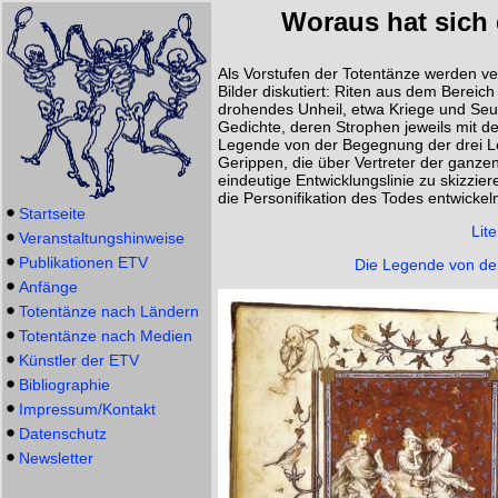
Woraus hat sich 
Als Vorstufen der Totentänze werden ver
Bilder diskutiert: Riten aus dem Bereic
drohendes Unheil, etwa Kriege und Seu
Gedichte, deren Strophen jeweils mit de
Legende von der Begegnung der drei Le
Gerippen, die über Vertreter der ganze
eindeutige Entwicklungslinie zu skizzi
die Personifikation des Todes entwickel
Startseite
Lit
Veranstaltungshinweise
Publikationen ETV
Die Legende von de
Anfänge
Totentänze nach Ländern
Totentänze nach Medien
Künstler der ETV
Bibliographie
Impressum/Kontakt
Datenschutz
Newsletter