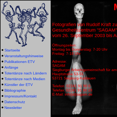
Fotografien von Rudolf Kraft
Gesundheitszentrum "SAGAM"
vom 26. September 2003 bis A
Öffnungzeiten:
Montag bis Donnerstag: 7-20 Uhr
Startseite
Freitag: 7-18 Uhr
Veranstaltungshinweise
Adresse:
Publikationen ETV
SAGAM
Anfänge
Siegburger Arbeitsgemeinschaft für am
Totentänze nach Ländern
Hauptstraße 53-55
53721 Siegburg-Kaldauen
Totentänze nach Medien
Künstler der ETV
Telefon: 02241 91 90 0
Telefax: 02241 91 90 19
Bibliographie
E-Mail: info[at]sagam.de
Impressum/Kontakt
Datenschutz
Newsletter