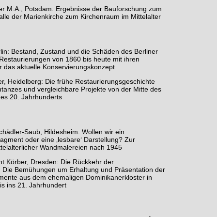
er M.A., Potsdam: Ergebnisse der Bauforschung zum
lle der Marienkirche zum Kirchenraum im Mittelalter
lin: Bestand, Zustand und die Schäden des Berliner
Restaurierungen von 1860 bis heute mit ihren
 das aktuelle Konservierungskonzept
ller, Heidelberg: Die frühe Restaurierungsgeschichte
ntanzes und vergleichbare Projekte von der Mitte des
 des 20. Jahrhunderts
Schädler-Saub, Hildesheim: Wollen wir ein
ragment oder eine ‚lesbare‘ Darstellung? Zur
ttelalterlicher Wandmalereien nach 1945
cht Körber, Dresden: Die Rückkehr der
". Die Bemühungen um Erhaltung und Präsentation der
ente aus dem ehemaligen Dominikanerkloster in
is ins 21. Jahrhundert