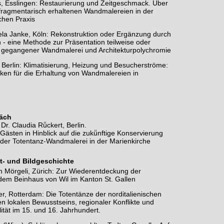
s, Esslingen: Restaurierung und Zeitgeschmack. Über
ragmentarisch erhaltenen Wandmalereien in der
chen Praxis
ela Janke, Köln: Rekonstruktion oder Ergänzung durch
on - eine Methode zur Präsentation teilweise oder
n gegangener Wandmalerei und Architekturpolychromie
 Berlin: Klimatisierung, Heizung und Besucherströme:
ken für die Erhaltung von Wandmalereien in
äch
Dr. Claudia Rü̈ckert, Berlin.
Gästen in Hinblick auf die zukü̈nftige Konservierung
 der Totentanz-Wandmalerei in der Marienkirche
st- und Bildgeschichte
ph Mörgeli, Zürich: Zur Wiederentdeckung der
dem Beinhaus von Wil im Kanton St. Gallen
ier, Rotterdam: Die Totentänze der norditalienischen
n lokalen Bewusstseins, regionaler Konflikte und
alität im 15. und 16. Jahrhundert.