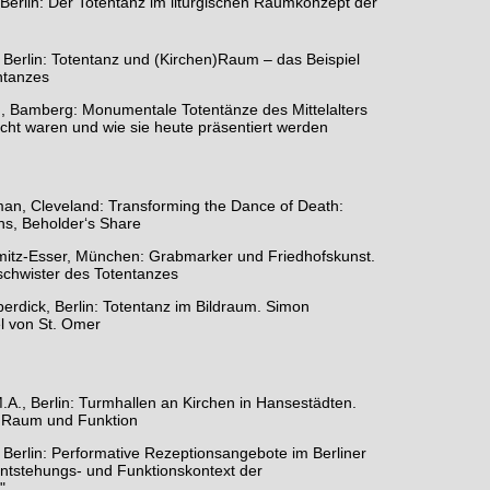
Berlin: Der Totentanz im liturgischen Raumkonzept der
, Berlin: Totentanz und (Kirchen)Raum – das Beispiel
ntanzes
h, Bamberg: Monumentale Totentänze des Mittelalters
cht waren und wie sie heute präsentiert werden
man, Cleveland: Transforming the Dance of Death:
ons, Beholder‘s Share
itz-Esser, München: Grabmarker und Friedhofskunst.
schwister des Totentanzes
rdick, Berlin: Totentanz im Bildraum. Simon
l von St. Omer
A., Berlin: Turmhallen an Kirchen in Hansestädten.
 Raum und Funktion
, Berlin: Performative Rezeptionsangebote im Berliner
ntstehungs- und Funktionskontext der
"