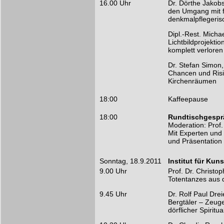
16.00 Uhr
Dr. Dörthe Jakob
den Umgang mit f
denkmalpflegeris
Dipl.-Rest. Micha
Lichtbildprojekti
komplett verlore
Dr. Stefan Simon,
Chancen und Risi
Kirchenräumen
18:00
Kaffeepause
18:00
Rundtischgespr
Moderation: Prof. 
Mit Experten und 
und Präsentation
Sonntag, 18.9.2011
Institut für Kun
9.00 Uhr
Prof. Dr. Christo
Totentanzes aus 
9.45 Uhr
Dr. Rolf Paul Dre
Bergtäler – Zeuge
dörflicher Spiritu