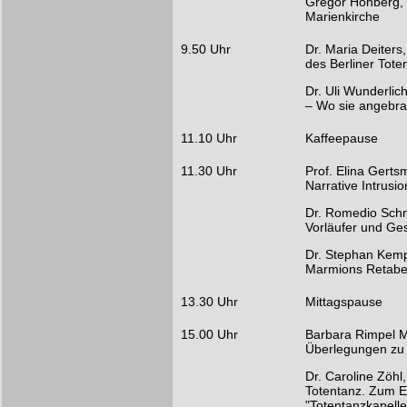
Gregor Hohberg, 
Marienkirche
9.50 Uhr
Dr. Maria Deiters
des Berliner Tote
Dr. Uli Wunderlic
– Wo sie angebra
11.10 Uhr
Kaffeepause
11.30 Uhr
Prof. Elina Gerts
Narrative Intrusi
Dr. Romedio Schm
Vorläufer und Ge
Dr. Stephan Kempe
Marmions Retabe
13.30 Uhr
Mittagspause
15.00 Uhr
Barbara Rimpel M.
Überlegungen zu
Dr. Caroline Zöhl
Totentanz. Zum E
"Totentanzkapelle