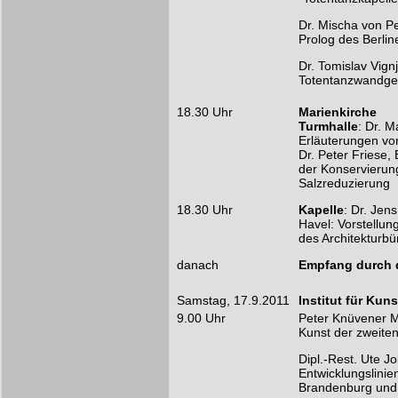
Dr. Mischa von P
Prolog des Berlin
Dr. Tomislav Vignj
Totentanzwandgem
18.30 Uhr
Marienkirche
Turmhalle
: Dr. M
Erläuterungen vor
Dr. Peter Friese,
der Konservierun
Salzreduzierung
18.30 Uhr
Kapelle
: Dr. Jen
Havel: Vorstellu
des Architekturbü
danach
Empfang durch 
Samstag, 17.9.2011
Institut für Kun
9.00 Uhr
Peter Knüvener M.
Kunst der zweiten
Dipl.-Rest. Ute Jo
Entwicklungslinie
Brandenburg und