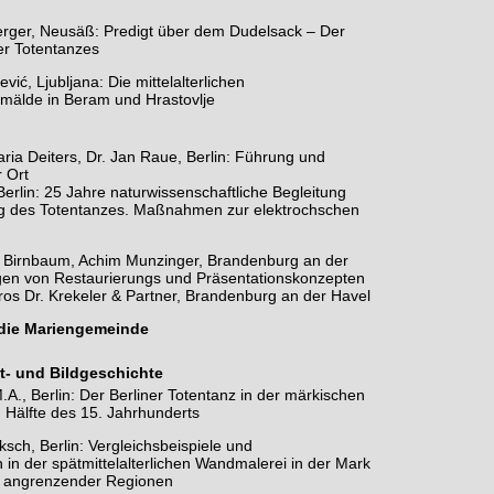
erger, Neusäß: Predigt über dem Dudelsack – Der
er Totentanzes
ević, Ljubljana: Die mittelalterlichen
älde in Beram und Hrastovlje
aria Deiters, Dr. Jan Raue, Berlin: Führung und
 Ort
 Berlin: 25 Jahre naturwissenschaftliche Begleitung
g des Totentanzes. Maßnahmen zur elektrochschen
s Birnbaum, Achim Munzinger, Brandenburg an der
ngen von Restaurierungs und Präsentationskonzepten
ros Dr. Krekeler & Partner, Brandenburg an der Havel
die Mariengemeinde
st- und Bildgeschichte
A., Berlin: Der Berliner Totentanz in der märkischen
 Hälfte des 15. Jahrhunderts
ksch, Berlin: Vergleichsbeispiele und
n in der spätmittelalterlichen Wandmalerei in der Mark
 angrenzender Regionen