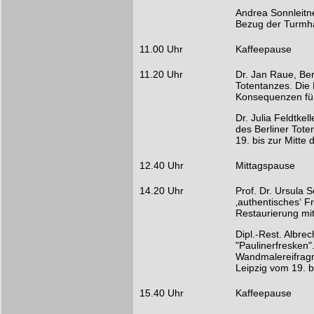
Andrea Sonnleitn
Bezug der Turmha
11.00 Uhr
Kaffeepause
11.20 Uhr
Dr. Jan Raue, Ber
Totentanzes. Die 
Konsequenzen für
Dr. Julia Feldtke
des Berliner Tote
19. bis zur Mitte
12.40 Uhr
Mittagspause
14.20 Uhr
Prof. Dr. Ursula 
‚authentisches‘ F
Restaurierung mi
Dipl.-Rest. Albre
"Paulinerfresken
Wandmalereifragm
Leipzig vom 19. b
15.40 Uhr
Kaffeepause