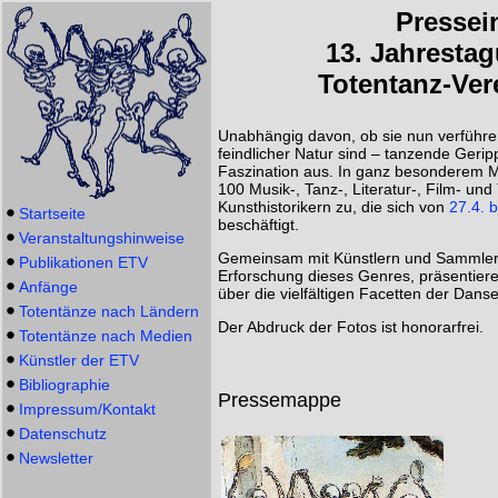
Pressei
13. Jahresta
Totentanz-Ver
Unabhängig davon, ob sie nun verführeri
feindlicher Natur sind – tanzende Geri
Faszination aus. In ganz besonderem Ma
100 Musik-, Tanz-, Literatur-, Film- un
Kunsthistorikern zu, die sich von
27.4. 
Startseite
beschäftigt.
Veranstaltungshinweise
Gemeinsam mit Künstlern und Sammlern 
Publikationen ETV
Erforschung dieses Genres, präsentiere
Anfänge
über die vielfältigen Facetten der Dans
Totentänze nach Ländern
Der Abdruck der Fotos ist honorarfrei.
Totentänze nach Medien
Künstler der ETV
Bibliographie
Pressemappe
Impressum/Kontakt
Datenschutz
Newsletter