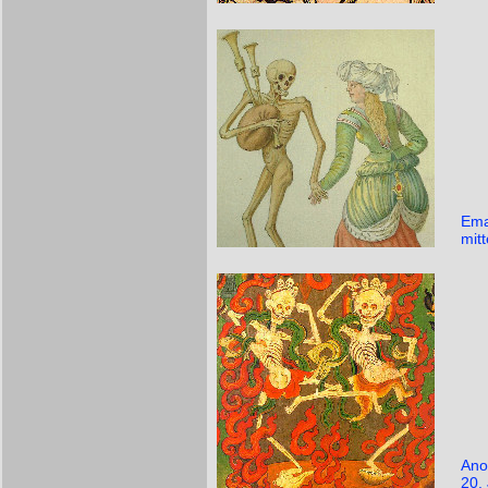
Ema
mit
Anon
20.