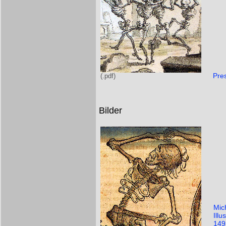
Pre
Bilder
Mic
Ill
149