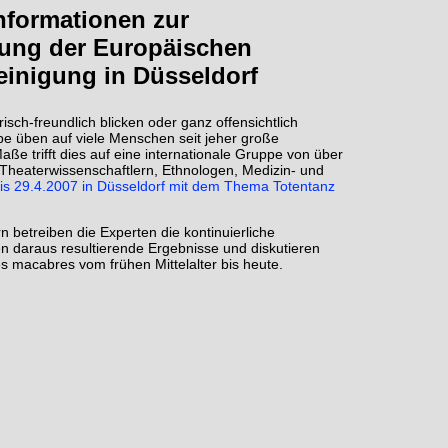
nformationen zur
gung der
Europäischen
einigung in Düsseldorf
sch-freundlich blicken oder ganz offensichtlich
ppe üben auf viele Menschen seit jeher große
ße trifft dies auf eine internationale Gruppe von über
d Theaterwissenschaftlern, Ethnologen, Medizin- und
bis 29.4.2007 in Düsseldorf mit dem Thema Totentanz
betreiben die Experten die kontinuierliche
n daraus resultierende Ergebnisse und diskutieren
es macabres vom frühen Mittelalter bis heute.