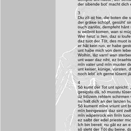
der sibende bot' macht dich e
3
Diu zît ist hie, die boten die 
der grâwe schöpf, gesüht' sin
ouch zanlôs, dempfeht hânt s
si wellent komen, wan si müg
Wer heizt si îlen, daz si louf
daz tuot der Tôt, des muot is
er hât kein ruo, er habe gest
unt habe mich von dem leben
Wolhin, lâz varn! wan sterbe
unt waer daz niht, ez braehte
mîn vater und mîn muoter die
unt keiser, künige, vürsten, d
noch lebt' ich gerne tûsent jâ
4
Sô kumt der Tot unt spricht: 
gesigstu dâ, sô muostu tûsen
ûz blôzem rehtem schirmen w
nu halt dich an der lanzen hu
Sô kument mîne vriunt unt b
mîn beingewant daz sint zwên
mîn wâpenrock ein lînîn tuoc
ez salbt der edel priester m
Ich bin bereit; nu gât ez an ei
sô sleht der Tôt diu beine, daz