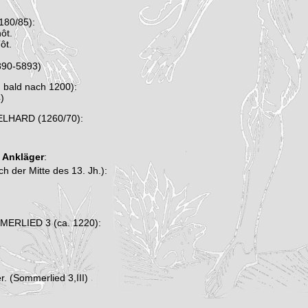
180/85):
ôt.
ôt.
890-5893)
ald nach 1200):
)
ELHARD (1260/70):
, Ankläger
:
der Mitte des 13. Jh.):
MERLIED 3 (ca. 1220):
er. (Sommerlied 3,III)