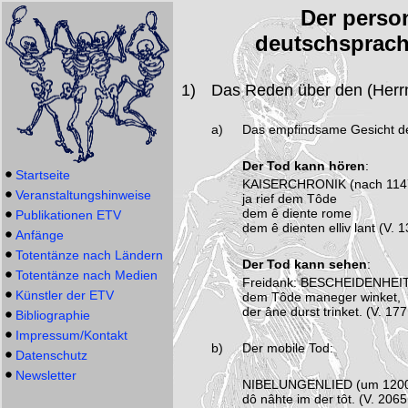
Der person
deutschsprach
1)
Das Reden über den (Herrn
a)
Das empfindsame Gesicht d
Der Tod kann hören
:
Startseite
KAISERCHRONIK (nach 1147,
Veranstaltungshinweise
ja rief dem Tôde
dem ê diente rome
Publikationen ETV
dem ê dienten elliv lant (V. 
Anfänge
Totentänze nach Ländern
Der Tod kann sehen
:
Totentänze nach Medien
Freidank: BESCHEIDENHEIT
Künstler der ETV
dem Tôde maneger winket,
der âne durst trinket. (V. 177
Bibliographie
Impressum/Kontakt
b)
Der mobile Tod:
Datenschutz
Newsletter
NIBELUNGENLIED (um 1200
dô nâhte im der tôt. (V. 2065