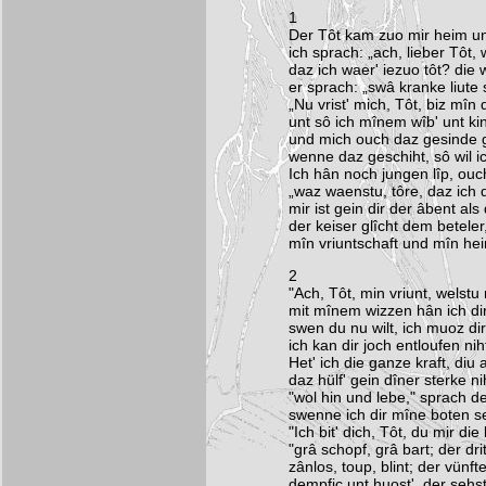
1
Der Tôt kam zuo mir heim un
ich sprach: „ach, lieber Tôt,
daz ich waer' iezuo tôt? die 
er sprach: „swâ kranke liute
„Nu vrist' mich, Tôt, biz mîn 
unt sô ich mînem wîb' unt ki
und mich ouch daz gesinde g
wenne daz geschiht, sô wil i
Ich hân noch jungen lîp, ouc
„waz waenstu, tôre, daz ich 
mir ist gein dir der âbent al
der keiser glîcht dem beteler
mîn vriuntschaft und mîn heim
2
"Ach, Tôt, min vriunt, welstu
mit mînem wizzen hân ich dir 
swen du nu wilt, ich muoz dir
ich kan dir joch entloufen nih
Het' ich die ganze kraft, diu a
daz hülf' gein dîner sterke ni
"wol hin und lebe," sprach der
swenne ich dir mîne boten se
"Ich bit' dich, Tôt, du mir di
"grâ schopf, grâ bart; der drit
zânlos, toup, blint; der vünft
dempfic unt huost', der sehste