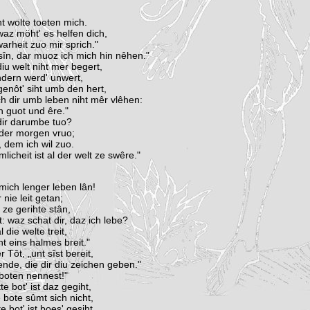
t wolte toeten mich.
 waz möht' es helfen dich,
warheit zuo mir sprich."
 sîn, dar muoz ich mich hin nêhen."
diu welt niht mer begert,
ndern werd' unwert,
enôt' siht umb den hert,
ch dir umb leben niht mêr vlêhen:
h guot und êre."
dir darumbe tuo?
s der morgen vruo;
, dem ich wil zuo.
licheit ist al der welt ze swêre."
 mich lenger leben lân!
nie leit getan;
 ze gerihte stân,
t: waz schat dir, daz ich lebe?
l die welte treit,
ht eins halmes breit."
 Tôt, „unt sîst bereit,
nde, die dir diu zeichen geben."
e boten nennest!"
te bot' ist daz gegiht,
e bote sûmt sich nicht,
 bot' ist boes' gesiht,