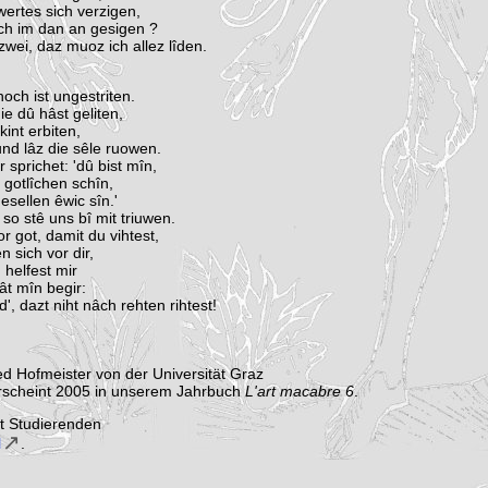
ertes sich verzigen,
ich im dan an gesigen ?
zwei, daz muoz ich allez lîden.
noch ist ungestriten.
ie dû hâst geliten,
kint erbiten,
und lâz die sêle ruowen.
 sprichet: 'dû bist mîn,
 gotlîchen schîn,
sellen êwic sîn.'
 so stê uns bî mit triuwen.
or got, damit du vihtest,
en sich vor dir,
 helfest mir
ât mîn begir:
', dazt niht nâch rehten rihtest!
ed Hofmeister von der Universität Graz
erscheint 2005 in unserem Jahrbuch
L'art macabre 6
.
it Studierenden
l
.