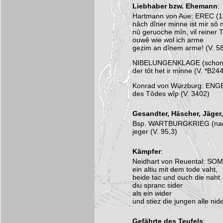
Liebhaber bzw. Ehemann
:
Hartmann von Aue: EREC (1
nâch dîner minne ist mir sô n
nû geruoche mîn, vil reiner T
ouwê wie wol ich arme
gezim an dînem arme! (V. 5
NIBELUNGENKLAGE (schon b
der tôt het ir minne (V. *B244
Konrad von Würzburg: ENG
des Tôdes wîp (V. 3402)
Gesandter, Häscher, Jäger
Bsp. WARTBURGKRIEG (nach 
jeger (V. 95,3)
Kämpfer
:
Neidhart von Reuental: SOM
ein altiu mit dem tode vaht,
beide tac und ouch die naht.
diu spranc sider
als ein wider
und stiez die jungen alle nid
Gefährte des Teufels
: