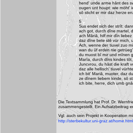
hend' unde arme hânt des sw
ougen unt houpt: wie möht' 
sô sticht er mir daz herze en
5
Sus endet sich der strît: dan
ach got, durch dîne martel, d
ach Mâriâ, hilf mir dîn liebez 
daz dîne bete stê vür mich, 
Ach, wenne der tiuvel zuo mir
wan du ûf erden nie getrüeg'
du muost bî mir und mînen ge
Marîa, durch dîns kindes tôt,
Juncvrou, du hâst die kraft v
daz alle hellisch' tiuvel vürht
ich bit' Mariâ, muoter, daz du
ze dînem liebem kinde, sô st
ich bite, herre, dich umb gnâd
Die Textsammlung hat Prof. Dr. Wernfri
zusammengestellt. Ein Aufsatzbeitrag 
Vgl. auch sein Projekt in Kooperation m
http://sterbekultur.uni-graz.at/home.htm