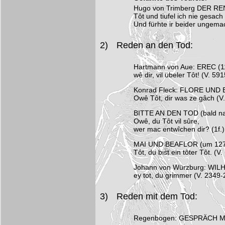
Hugo von Trimberg DER RE
Tôt und tiufel ich nie gesach
Und fürhte ir beider ungemac
2)
Reden an den Tod:
Hartmann von Aue: EREC (1
wê dir, vil übeler Tôt! (V. 591
Konrad Fleck: FLORE UND
Owê Tôt, dir was ze gâch (V
BITTE AN DEN TOD (bald na
Owê, du Tôt vil sûre,
wer mac entwîchen dir? (1f.)
MAI UND BEAFLOR (um 127
Tôt, du bist ein tôter Tôt. (V
Johann von Würzburg: WI
ey tot, du grimmer (V. 2349
3)
Reden mit dem Tod:
Regenbogen: GESPRÄCH MI