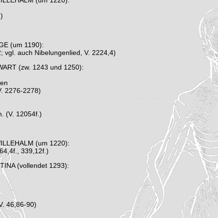
WILLEHALM (um 1220):
)
GE (um 1190):
; vgl. auch Nibelungenlied, V. 2224,4)
WART (zw. 1243 und 1250):
den
V. 2276-2278)
. (V. 12054f.)
WILLEHALM (um 1220):
164,4f., 339,12f.)
INA (vollendet 1293):
V. 46,86-90)