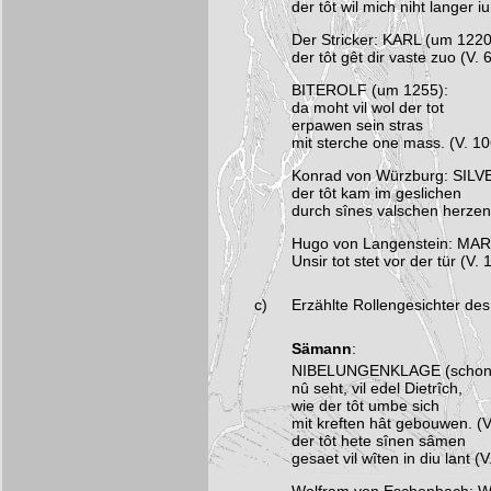
der tôt wil mich niht langer 
Der Stricker: KARL (um 1220
der tôt gêt dir vaste zuo (V. 
BITEROLF (um 1255):
da moht vil wol der tot
erpawen sein stras
mit sterche one mass. (V. 1
Konrad von Würzburg: SILV
der tôt kam im geslichen
durch sînes valschen herzen t
Hugo von Langenstein: MART
Unsir tot stet vor der tür (V.
c)
Erzählte Rollengesichter des
Sämann
:
NIBELUNGENKLAGE (schon b
nû seht, vil edel Dietrîch,
wie der tôt umbe sich
mit kreften hât gebouwen. (
der tôt hete sînen sâmen
gesaet vil wîten in diu lant (V