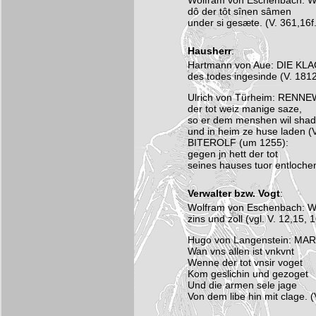
Wolfram von Eschenbach: 
dô der tôt sînen sâmen
under si gesæte. (V. 361,16f.
Hausherr
:
Hartmann von Aue: DIE KLA
des todes ingesinde (V. 1812
Ulrich von Türheim: RENNE
der tot weiz manige saze,
so er dem menshen wil sha
und in heim ze huse laden (
BITEROLF (um 1255):
gegen jn hett der tot
seines hauses tuor entlochen
Verwalter bzw. Vogt
:
Wolfram von Eschenbach: 
zins und zoll (vgl. V. 12,15, 
Hugo von Langenstein: MART
Wan vns allen ist vnkvnt
Wenne der tot vnsir voget
Kom geslichin und gezoget
Und die armen sele jage
Von dem libe hin mit clage. (