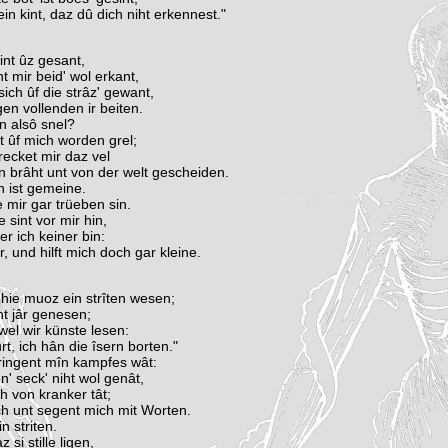
in kint, daz dû dich niht erkennest."
sint ûz gesant,
t mir beid' wol erkant,
ich ûf die strâz' gewant,
en vollenden ir beiten.
en alsô snel?
t ûf mich worden grel;
recket mir daz vel
 brâht unt von der welt gescheiden.
n ist gemeine.
 mir gar trüeben sin.
 sint vor mir hin,
er ich keiner bin:
r, und hilft mich doch gar kleine.
„hie muoz ein strîten wesen;
t jâr genesen;
el wir künste lesen:
rt, ich hân die îsern borten."
ringent mîn kampfes wât:
' seck' niht wol genât,
h von kranker tât;
ich unt segent mich mit Worten.
n striten.
 si stille ligen,