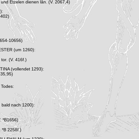
iu und Etzelen dienen lân. (V. 2067,4)
):
6402)
0654-10656)
ESTER (um 1260):
or. (V. 416f.)
INA (vollendet 1293):
 135,95)
 Todes:
ald nach 1200):
V. *B1656)
. *B 2258f.)