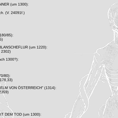
NNER (um 1300):
h. (V. 24091f.)
180/85):
5)
 BLANSCHEFLUR (um 1220):
. 2302)
ch 1300?):
0/80):
. 178,33)
LHELM VON ÖSTERREICH" (1314):
-2359)
T DEM TOD (um 1300):