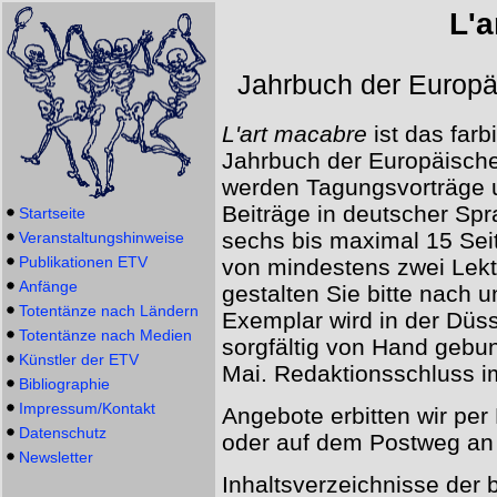
L'a
Jahrbuch der Europä
L'art macabre
ist das farbi
Jahrbuch der Europäische
werden Tagungsvorträge 
Beiträge in deutscher Sp
Startseite
sechs bis maximal 15 Sei
Veranstaltungshinweise
Publikationen ETV
von mindestens zwei Lekt
Anfänge
gestalten Sie bitte nach 
Totentänze nach Ländern
Exemplar wird in der Düs
Totentänze nach Medien
sorgfältig von Hand gebun
Künstler der ETV
Mai. Redaktionsschluss i
Bibliographie
Impressum/Kontakt
Angebote erbitten wir per
Datenschutz
oder auf dem Postweg an 
Newsletter
Inhaltsverzeichnisse der 